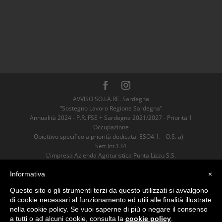
AVVISO SO.LA.RE. Sardegna
“Sostegno Lavoro Regione Sardegna”
Annualità 2024 - P.R. FSE + Sardegna 2021/2027 - Priorità 1
Occupazione
Obiettivo specifico a priorità dedicata: ESO4.1. - O.S. a) –
Sett.Int.134
L’impresa Azienda Agrituristica Punta Lizzu S.S.
è risultata Beneficiaria dell’Aiuto
sostenuto dall’Unione Europea nell’ambito
Informativa
×
del P.R. FSE+ Sardegna 2021/2027 per un valore pari ad euro
Questo sito o gli strumenti terzi da questo utilizzati si avvalgono
4600,00.
di cookie necessari al funzionamento ed utili alle finalità illustrate
nella cookie policy. Se vuoi saperne di più o negare il consenso
Azienda Agrituristica Punta Lizzu
a tutti o ad alcuni cookie, consulta la
cookie policy
.
Loc. Ofricatu, 08029 Siniscola (NU)