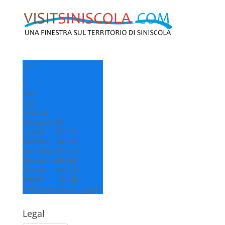
+
32
°
C
+
32°
+
25°
Siniscola
Domenica, 09
Lunedì
+
32°
+
25°
Martedì
+
34°
+
26°
Mercoledì
+
34°
+
24°
Giovedì
+
33°
+
24°
Venerdì
+
33°
+
24°
Sabato
+
33°
+
24°
Vedi le previsioni a 7 giorni
Legal