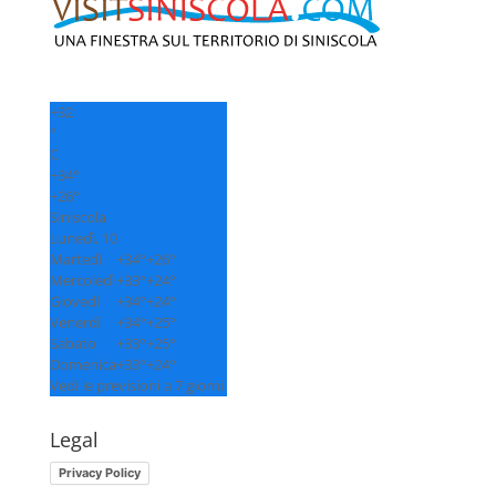
+
32
°
C
+
34°
+
26°
Siniscola
Lunedì, 10
Martedì
+
34°
+
26°
Mercoledì
+
33°
+
24°
Giovedì
+
34°
+
24°
Venerdì
+
34°
+
25°
Sabato
+
33°
+
25°
Domenica
+
33°
+
24°
Vedi le previsioni a 7 giorni
Legal
Privacy Policy