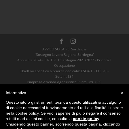
AVVISO SO.LA.RE. Sardegna
“Sostegno Lavoro Regione Sardegna”
Annualità 2024 - P.R. FSE + Sardegna 2021/2027 - Priorità 1
Occupazione
Obiettivo specifico a priorità dedicata: ESO4.1. - O.S. a) –
Sett.Int.134
L’impresa Azienda Agrituristica Punta Lizzu S.S.
è risultata Beneficiaria dell’Aiuto
Informativa
×
sostenuto dall’Unione Europea nell’ambito
del P.R. FSE+ Sardegna 2021/2027 per un valore pari ad euro
Questo sito o gli strumenti terzi da questo utilizzati si avvalgono
4600,00.
di cookie necessari al funzionamento ed utili alle finalità illustrate
nella cookie policy. Se vuoi saperne di più o negare il consenso
Azienda Agrituristica Punta Lizzu
a tutti o ad alcuni cookie, consulta la
cookie policy
.
Loc. Ofricatu, 08029 Siniscola (NU)
Chiudendo questo banner, scorrendo questa pagina, cliccando
P. Iva 01093510913 - TEL
+39 339 1077654