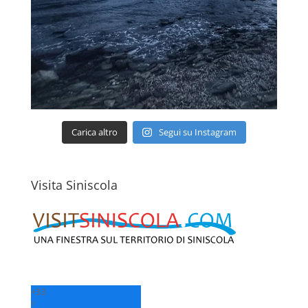
Carica altro
Segui su Instagram
Visita Siniscola
+
33
°