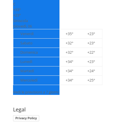
C
+
33°
+
23°
Siniscola
Giovedì, 06
Venerdì
+
35°
+
23°
Sabato
+
32°
+
23°
Domenica
+
32°
+
22°
Lunedì
+
34°
+
23°
Martedì
+
34°
+
24°
Mercoledì
+
34°
+
25°
Vedi le previsioni a 7 giorni
Legal
Privacy Policy