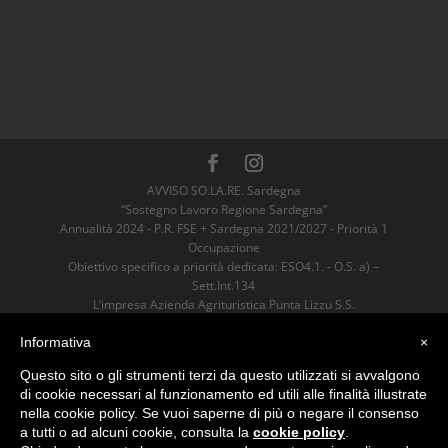
AVVISO SO.LA.RE. Sardegna
“Sostegno Lavoro Regione Sardegna”
Annualità 2024 - P.R. FSE + Sardegna 2021/2027 - Priorità 1
Occupazione
Obiettivo specifico a priorità dedicata: ESO4.1. - O.S. a) –
Sett.Int.134
L’impresa Azienda Agrituristica Punta Lizzu S.S.
è risultata Beneficiaria dell’Aiuto
sostenuto dall’Unione Europea nell’ambito
Informativa
×
del P.R. FSE+ Sardegna 2021/2027 per un valore pari ad euro
Questo sito o gli strumenti terzi da questo utilizzati si avvalgono
4600,00.
di cookie necessari al funzionamento ed utili alle finalità illustrate
nella cookie policy. Se vuoi saperne di più o negare il consenso
Azienda Agrituristica Punta Lizzu
a tutti o ad alcuni cookie, consulta la
cookie policy
.
Loc. Ofricatu, 08029 Siniscola (NU)