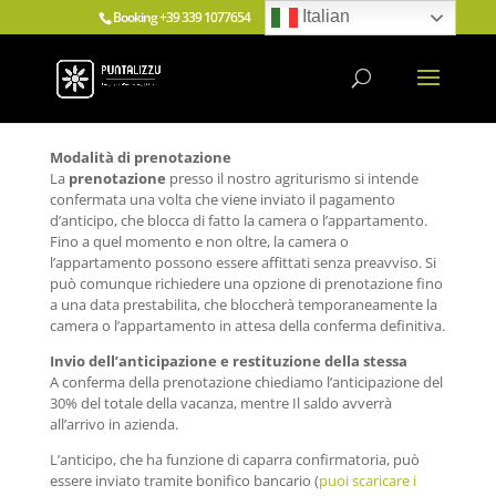
Italian
Booking
+39 339 1077654
info@puntalizzu.com
Modalità di prenotazione
La
prenotazione
presso il nostro agriturismo si intende
confermata una volta che viene inviato il pagamento
d’anticipo, che blocca di fatto la camera o l’appartamento.
Fino a quel momento e non oltre, la camera o
l’appartamento possono essere affittati senza preavviso. Si
può comunque richiedere una opzione di prenotazione fino
a una data prestabilita, che bloccherà temporaneamente la
camera o l’appartamento in attesa della conferma definitiva.
Invio dell’anticipazione e restituzione della stessa
A conferma della prenotazione chiediamo l’anticipazione del
30% del totale della vacanza, mentre Il saldo avverrà
all’arrivo in azienda.
L’anticipo, che ha funzione di caparra confirmatoria, può
essere inviato tramite bonifico bancario (
puoi scaricare i