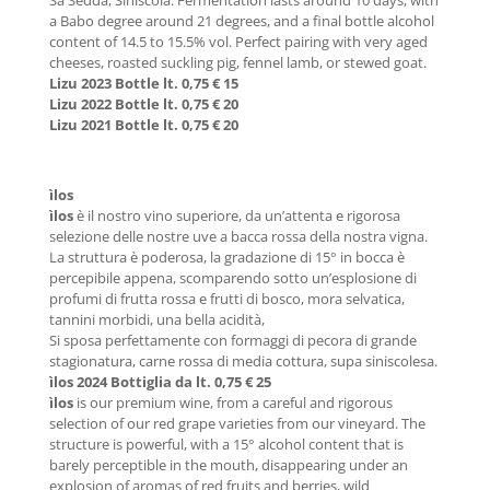
a Babo degree around 21 degrees, and a final bottle alcohol
content of 14.5 to 15.5% vol. Perfect pairing with very aged
cheeses, roasted suckling pig, fennel lamb, or stewed goat.
Lizu 2023 Bottle lt. 0,75 € 15
Lizu 2022 Bottle lt. 0,75 € 20
Lizu 2021 Bottle lt. 0,75 € 20
ìlos
ìlos
è il nostro vino superiore, da un’attenta e rigorosa
selezione delle nostre uve a bacca rossa della nostra vigna.
La struttura è poderosa, la gradazione di 15° in bocca è
percepibile appena, scomparendo sotto un’esplosione di
profumi di frutta rossa e frutti di bosco, mora selvatica,
tannini morbidi, una bella acidità,
Si sposa perfettamente con formaggi di pecora di grande
stagionatura, carne rossa di media cottura, supa siniscolesa.
ìlos 2024 Bottiglia da lt. 0,75 € 25
ìlos
is our premium wine, from a careful and rigorous
selection of our red grape varieties from our vineyard. The
structure is powerful, with a 15° alcohol content that is
barely perceptible in the mouth, disappearing under an
explosion of aromas of red fruits and berries, wild