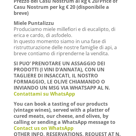
Prezzo del Casu Nostrum al kg € 20/Price of
Casu Nostrum per kg € 20 (disponibile a
breve)
Miele Puntalizzu
Produciamo miele millefiori e di eucalipto, di
erica e cardo, di asfodelo.
In questo momento siamo in una fase di
ristrutturazione delle nostre famiglie di api, a
breve contiamo di riprenderne la vendita.
SI PUO’ PRENOTARE UN ASSAGGIO DEI
PRODOTTI (I VINI D’ANNATA), CON UN
TAGLIERE DI INSACCATI, IL NOSTRO
FORMAGGIO, LE OLIVE CHIAMANDO O
INVIANDO UN MSG VIA WHATSAPP AL N.
Contattami su WhatsApp
You can book a tasting of our products
(vintage wines), served with a platter of
cured meats, our cheese, and olives, by
calling or sending a WhatsApp message to
Contact us on WhatsApp
OTHER INFO, RESERVATIONS, REQUEST AT N.