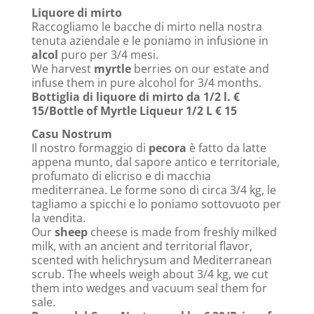
Liquore di mirto
Raccogliamo le bacche di mirto nella nostra
tenuta aziendale e le poniamo in infusione in
alcol
puro per 3/4 mesi.
We harvest
myrtle
berries on our estate and
infuse them in pure alcohol for 3/4 months.
Bottiglia di liquore di mirto da 1/2 l. €
15/Bottle of Myrtle Liqueur 1/2 L € 15
Casu Nostrum
Il nostro formaggio di
pecora
è fatto da latte
appena munto, dal sapore antico e territoriale,
profumato di elicriso e di macchia
mediterranea. Le forme sono di circa 3/4 kg, le
tagliamo a spicchi e lo poniamo sottovuoto per
la vendita.
Our
sheep
cheese is made from freshly milked
milk, with an ancient and territorial flavor,
scented with helichrysum and Mediterranean
scrub. The wheels weigh about 3/4 kg, we cut
them into wedges and vacuum seal them for
sale.