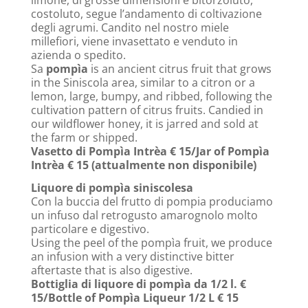
limone, di grosse dimensioni e bitorzoluto,
costoluto, segue l’andamento di coltivazione
degli agrumi. Candito nel nostro miele
millefiori, viene invasettato e venduto in
azienda o spedito.
Sa
pompìa
is an ancient citrus fruit that grows
in the Siniscola area, similar to a citron or a
lemon, large, bumpy, and ribbed, following the
cultivation pattern of citrus fruits. Candied in
our wildflower honey, it is jarred and sold at
the farm or shipped.
Vasetto di Pompìa Intrèa € 15/Jar of Pompìa
Intrèa € 15 (attualmente non disponibile)
Liquore di pompìa siniscolesa
Con la buccia del frutto di pompia produciamo
un infuso dal retrogusto amarognolo molto
particolare e digestivo.
Using the peel of the pompìa fruit, we produce
an infusion with a very distinctive bitter
aftertaste that is also digestive.
Bottiglia di liquore di pompìa da 1/2 l. €
15/Bottle of Pompìa Liqueur 1/2 L € 15