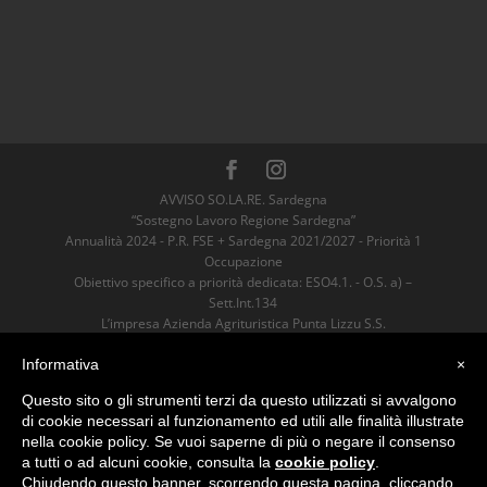
AVVISO SO.LA.RE. Sardegna
“Sostegno Lavoro Regione Sardegna”
Annualità 2024 - P.R. FSE + Sardegna 2021/2027 - Priorità 1
Occupazione
Obiettivo specifico a priorità dedicata: ESO4.1. - O.S. a) –
Sett.Int.134
L’impresa Azienda Agrituristica Punta Lizzu S.S.
è risultata Beneficiaria dell’Aiuto
sostenuto dall’Unione Europea nell’ambito
Informativa
×
del P.R. FSE+ Sardegna 2021/2027 per un valore pari ad euro
Questo sito o gli strumenti terzi da questo utilizzati si avvalgono
4600,00.
di cookie necessari al funzionamento ed utili alle finalità illustrate
nella cookie policy. Se vuoi saperne di più o negare il consenso
Azienda Agrituristica Punta Lizzu
a tutti o ad alcuni cookie, consulta la
cookie policy
.
Loc. Ofricatu, 08029 Siniscola (NU)
Chiudendo questo banner, scorrendo questa pagina, cliccando