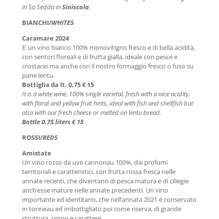
in Sa Sedda in
Siniscola
.
BIANCHI/
WHITES
Caramare 2024
E’ un vino bianco 100% monovitigno fresco e di bella acidità,
con sentori floreali e di frutta gialla, ideale con pesce e
crostacei ma anche con il nostro formaggio fresco o fuso su
pane lentu.
Bottiglia da lt. 0,75 € 15
It is a white wine, 100% single varietal, fresh with a nice acidity,
with floral and yellow fruit hints, ideal with fish and shellfish but
also with our fresh cheese or melted on lentu bread.
Bottle 0.75 liters € 15
ROSSI/
REDS
Amistate
Un vino rosso da uve cannonau 100%, dai profumi
territoriali e caratteristici, con frutta rossa fresca nelle
annate recenti, che diventano di pesca matura e di ciliegie
anch’esse mature nelle annate precedenti. Un vino
importante ed identitario, che nell’annata 2021 è conservato
in tonneau ed imbottigliato poi come riserva, di grande
struttura, corpo e carattere.