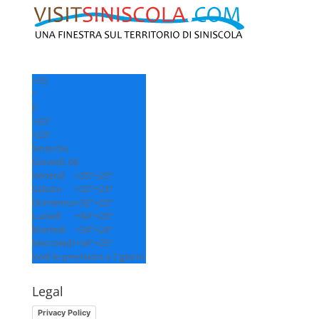
+
33
°
C
+
33°
+
23°
Siniscola
Giovedì, 06
Venerdì
+
35°
+
23°
Sabato
+
32°
+
23°
Domenica
+
32°
+
22°
Lunedì
+
34°
+
23°
Martedì
+
34°
+
24°
Mercoledì
+
34°
+
25°
Vedi le previsioni a 7 giorni
Legal
Privacy Policy