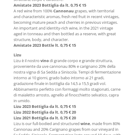
Amistate 2023 Bottiglia da lt. 0,75 € 15
A red wine from 100%
Cannonau
grapes, with territorial
and characteristic aromas, fresh red fruit in recent vintages,
becoming mature peach and cherries in previous vintages.
An important and identity-rich wine, in the 2021 vintage
aged in tonneau and then bottled as a reserve, with great
structure, body, and character.
Amistate 2023 Bottle lt. 0,75 € 15
Lizu
Lizu è il nostro
vino
di grande corpo e grande struttura,
proveniente da uve cannonau 80% e carignano 20% della
nostra vigna di Sa Sedda a Siniscola. Tempi di fermentazione
intorno ai 10 giorni, grado babo intorno ai 21 gradi,
gradazione finale in bottiglia da 14,5 a 15,5 gradi vol.
Abbinamento perfetto con formaggi molto stagionati, carne
di maialetto arrosto, agnello al finocchietto selvatico, capra
in umido.
Lizu 2023 Bottiglia da lt. 0,75 € 15
Lizu 2022 Bottiglia da lt. 0,75 € 20
Lizu 2021 Bottiglia da lt. 0,75 € 20
Lizu is our full-bodied and structured
wine
, made from 80%
Cannonau and 20% Carignano grapes from our vineyard in
Sa Sedda, Siniscola. Fermentation lasts around 10 days, with