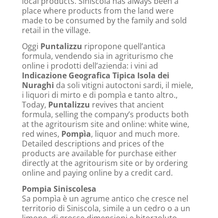
local products. Siniscola has always been a
place where products from the land were
made to be consumed by the family and sold
retail in the village.
Oggi
Puntalizzu
ripropone quell’antica
formula, vendendo sia in agriturismo che
online i prodotti dell’azienda: i vini ad
Indicazione Geografica Tipica Isola dei
Nuraghi
da soli vitigni autoctoni sardi, il miele,
i liquori di mirto e di pompìa e tanto altro.,
Today,
Puntalizzu
revives that ancient
formula, selling the company’s products both
at the agritourism site and online: white wine,
red wines,
Pompìa
, liquor and much more.
Detailed descriptions and prices of the
products are available for purchase either
directly at the agritourism site or by ordering
online and paying online by a credit card.
Pompia Siniscolesa
Sa pompìa è un agrume antico che cresce nel
territorio di Siniscola, simile a un cedro o a un