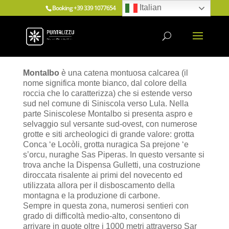
Italian
Booking
+39 339 1077654
info@puntalizzu.com
Montalbo
è una catena montuosa calcarea (il
nome significa monte bianco, dal colore della
roccia che lo caratterizza) che si estende verso
sud nel comune di Siniscola verso Lula. Nella
parte Siniscolese Montalbo si presenta aspro e
selvaggio sul versante sud-ovest, con numerose
grotte e siti archeologici di grande valore: grotta
Conca ‘e Locòli, grotta nuragica Sa prejone ‘e
s’orcu, nuraghe Sas Piperas. In questo versante si
trova anche la Dispensa Gulletti, una costruzione
diroccata risalente ai primi del novecento ed
utilizzata allora per il disboscamento della
montagna e la produzione di carbone.
Sempre in questa zona, numerosi sentieri con
grado di difficoltà medio-alto, consentono di
arrivare in quote oltre i 1000 metri attraverso Sar