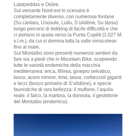
Latatzeddas e Osòre.
Sul versante Nord-est lo scenario è
completamente diverso, con numerose fontane
(Su càntaru, Usùsule, Luìtu, S’ulidòne, Su tàssu)
lungo percorsi di trekking di facile difficoltà e che
ci portano in quota verso la Punta Cupèti (1.027 M.
s.l.m.), da cui si domina tutta la valle siniscolese
fino al mare.
Sul Montalbo sono presenti numerosi sentieri da
fare sia a piedi che in Mountain Bike, scoprendo
tutte le varietà endemiche della macchia
mediterranea: erica, fillirea, ginepro selvatico,
tasso, acero minore, timo, tasso, corbezzoli giganti
e lecci (bosco primario di S’ulidòne), e specie
faunistiche di rara bellezza: il muflone, l’aquila
reale, il falco, la martora, la donnola, il geotritone
del Montalbo (endemico).