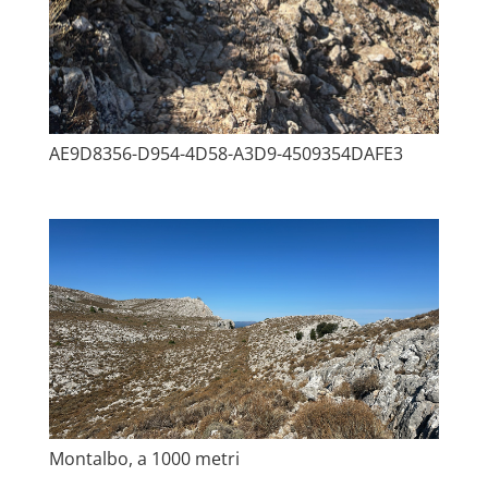
AE9D8356-D954-4D58-A3D9-4509354DAFE3
Montalbo, a 1000 metri