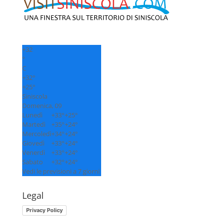
+
32
°
C
+
32°
+
25°
Siniscola
Domenica, 09
Lunedì
+
33°
+
25°
Martedì
+
35°
+
24°
Mercoledì
+
34°
+
24°
Giovedì
+
33°
+
24°
Venerdì
+
33°
+
24°
Sabato
+
32°
+
24°
Vedi le previsioni a 7 giorni
Legal
Privacy Policy