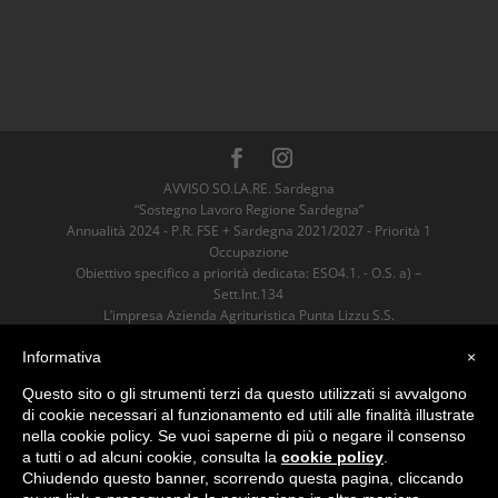
AVVISO SO.LA.RE. Sardegna
“Sostegno Lavoro Regione Sardegna”
Annualità 2024 - P.R. FSE + Sardegna 2021/2027 - Priorità 1
Occupazione
Obiettivo specifico a priorità dedicata: ESO4.1. - O.S. a) –
Sett.Int.134
L’impresa Azienda Agrituristica Punta Lizzu S.S.
è risultata Beneficiaria dell’Aiuto
Informativa
×
sostenuto dall’Unione Europea nell’ambito
del P.R. FSE+ Sardegna 2021/2027 per un valore pari ad euro
Questo sito o gli strumenti terzi da questo utilizzati si avvalgono
4600,00.
di cookie necessari al funzionamento ed utili alle finalità illustrate
nella cookie policy. Se vuoi saperne di più o negare il consenso
Azienda Agrituristica Punta Lizzu
a tutti o ad alcuni cookie, consulta la
cookie policy
.
Loc. Ofricatu, 08029 Siniscola (NU)
Chiudendo questo banner, scorrendo questa pagina, cliccando
P. Iva 01093510913 - TEL
+39 339 1077654