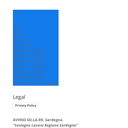
+
33
°
C
+
33°
+
23°
Siniscola
Giovedì, 06
Venerdì
+
35°
+
23°
Sabato
+
33°
+
22°
Domenica
+
32°
+
23°
Lunedì
+
33°
+
23°
Martedì
+
34°
+
24°
Mercoledì
+
34°
+
24°
Vedi le previsioni a 7 giorni
Legal
Privacy Policy
AVVISO SO.LA.RE. Sardegna
“Sostegno Lavoro Regione Sardegna”