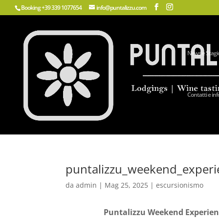
Booking
+39 339 1077654
info@puntalizzu.com
News e Stagi
Contatti e info
puntalizzu_weekend_experi
da
admin
|
Mag 25, 2025
|
escursionismo
Puntalizzu Weekend Experien