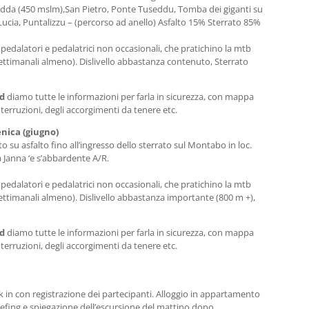
èdda (450 mslm),San Pietro, Ponte Tuseddu, Tomba dei giganti su
ucia, Puntalizzu – (percorso ad anello) Asfalto 15% Sterrato 85%
pedalatori e pedalatrici non occasionali, che pratichino la mtb
ettimanali almeno). Dislivello abbastanza contenuto, Sterrato
ed
diamo tutte le informazioni per farla in sicurezza, con mappa
nterruzioni, degli accorgimenti da tenere etc.
enica (giugno)
 su asfalto fino all’ingresso dello sterrato sul Montabo in loc.
a Janna ‘e s’abbardente A/R.
pedalatori e pedalatrici non occasionali, che pratichino la mtb
ettimanali almeno). Dislivello abbastanza importante (800 m +),
ed
diamo tutte le informazioni per farla in sicurezza, con mappa
nterruzioni, degli accorgimenti da tenere etc.
k in con registrazione dei partecipanti. Alloggio in appartamento
efing e spiegazione dell’escursione del mattino dopo,