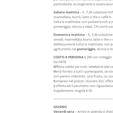
particolarità, accorgimenti e osservazion
Sabato mattina
– h. 7,30 colazione rinf
marmellata, burro, latte o the o caffè h
tutta la mattinata, con packed lunch a m
pomeriggio, doccia e relax. Chi vorrà us
Domenica mattina
– h. 7,30 colazione 
cereali, marmellata, burro, latte o the 
dell’escursione tutta la mattinata, con 
agriturismo nel
pomeriggio
, doccia e r
COSTO A PERSONA
€ 200 con noleggio 
bici MTB
O
fferta valida per tutti i weekend (dal
V
errà fornito a tutti i partecipanti, se 
con panino imbottito. una frutta, un suc
C
ompresi nel prezzo: ricovero bici, offici
L
‘offerta ed il pacchetto non riguardano 
Supplemento singola € 50
——————————————————
GIUGNO
Venerdì sera
– Arrivo in azienda e chec