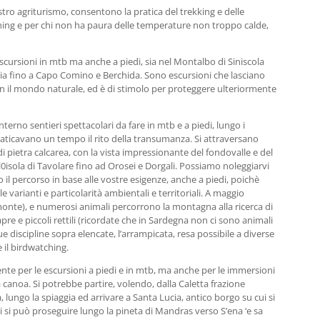
stro agriturismo, consentono la pratica del trekking e delle
ching e per chi non ha paura delle temperature non troppo calde,
cursioni in mtb ma anche a piedi, sia nel Montalbo di Siniscola
ucia fino a Capo Comino e Berchida. Sono escursioni che lasciano
on il mondo naturale, ed è di stimolo per proteggere ulteriormente
nterno sentieri spettacolari da fare in mtb e a piedi, lungo i
praticavano un tempo il rito della transumanza. Si attraversano
 di pietra calcarea, con la vista impressionante del fondovalle e del
l0isola di Tavolare fino ad Orosei e Dorgali. Possiamo noleggiarvi
o il percorso in base alle vostre esigenze, anche a piedi, poichè
 varianti e particolarità ambientali e territoriali. A maggio
 monte), e numerosi animali percorrono la montagna alla ricerca di
capre e piccoli rettili (ricordate che in Sardegna non ci sono animali
 discipline sopra elencate, l’arrampicata, resa possibile a diverse
e il birdwatching.
ente per le escursioni a piedi e in mtb, ma anche per le immersioni
la canoa. Si potrebbe partire, volendo, dalla Caletta frazione
 lungo la spiaggia ed arrivare a Santa Lucia, antico borgo su cui si
ui si può proseguire lungo la pineta di Mandras verso S’ena ‘e sa