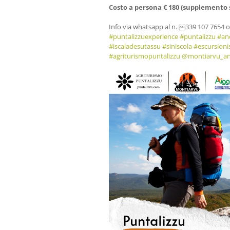
Costo a persona € 180 (supplemento s
Info via whatsapp al n. ￼⁨339 107 7654⁩ o 
#puntalizzuexperience
#puntalizzu
#an
#iscaladesutassu
#siniscola
#escursion
#agriturismopuntalizzu
@montiarvu_an