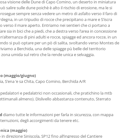
liosa visione delle Dune di Capo Comino, un deserto in miniatura
ò salire sulle dune poichè è alto il rischio di erosione, ma le si
prosegue sempre senza vedere un metro di asfalto verso il faro di
rdegna, in un tripudio di rocce che precipitano a mare e S’iscra
do verso il mare aperto. Entriamo nei sentieri che ci portano a
fare sia in bici che a piedi, che a destra verso l’area in concessione
un’alternanza di pini adulti e rocce, spiagge ed ancora rocce, in un
endo si può optare per un pò di salita, svoltando verso Montes de
riviamo a Berchida, una delle spiagge pù belle del territorio
la zona umida sul retro che la rende unica e selvaggia.
to (maggio/giugno)
ia, S’ena ‘e sa Chita, Capo Comino, Berchida A/R
pedalatori e pedalatrici non occasionali, che pratichino la mtb
ettimanali almeno). Dislivello abbastanza contenuto, Sterrato
ed
diamo tutte le informazioni per farla in sicurezza, con mappa
nterruzioni, degli accorgimenti da tenere etc.
enica (maggio)
 in direzione Siniscola, SP12 fino all’ingresso del Cantiere