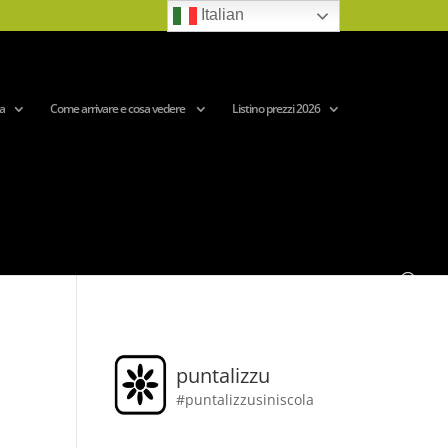
Italian
a
Come arrivare e cosa vedere
Listino prezzi 2026
puntalizzu
#puntalizzusiniscola