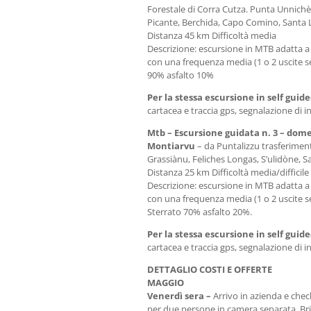
Forestale di Corra Cutza. Punta Unnich
Picante, Berchida, Capo Comino, Santa L
Distanza 45 km Difficoltà media
Descrizione: escursione in MTB adatta a 
con una frequenza media (1 o 2 uscite s
90% asfalto 10%
Per la stessa escursione in self guid
cartacea e traccia gps, segnalazione di i
Mtb – Escursione guidata n. 3 – dom
Montiarvu
– da Puntalizzu trasferimento
Grassiànu, Feliches Longas, S’ulidòne, S
Distanza 25 km Difficoltà media/difficile
Descrizione: escursione in MTB adatta a 
con una frequenza media (1 o 2 uscite s
Sterrato 70% asfalto 20%.
Per la stessa escursione in self guid
cartacea e traccia gps, segnalazione di i
DETTAGLIO COSTI E OFFERTE
MAGGIO
Venerdì sera –
Arrivo in azienda e chec
per due persone in camera separata. Bri