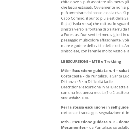
chita dove si può assistere alla meravig
che lascia estasiati. Ovviamente non si pu
può ammirare dal basso e dalla riva. Si 
Capo Comino, il punto più a est della Sa
Ruja (L’isola rossa) che cattura lo sguar
sinistra verso la fontana di S’aliterru da 
a Forestas. Due sentieri meravigliosi in 
paesaggio multicolore affascinante. Vol
mare e godere della vista della costa. Ar
siniscolese, con l’arenile molto vasto e 
LE ESCURSIONI – MTB e Trekking
Mtb – Escursione guidata n. 1 – saba
CostaCosta
– da Puntalizzu a Santa Luc
Distanza 45 km Difficoltà facile
Descrizione: escursione in MTB adatta a 
con una frequenza media (1 o 2 uscite s
90% asfalto 10%
Per la stessa escursione in self guid
cartacea e traccia gps, segnalazione di i
Mtb – Escursione guidata n. 2 – dom
Mesumontes
– da Puntalizzu su asfalto