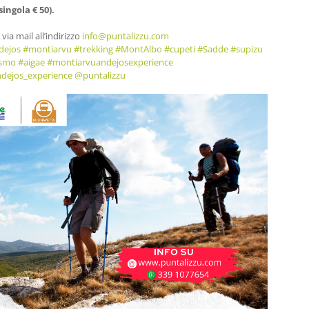
ingola € 50).
via mail all’indirizzo
info@puntalizzu.com
dejos
#montiarvu
#trekking
#MontAlbo
#cupeti
#Sadde
#supizu
ismo
#aigae
#montiarvuandejosexperience
dejos_experience
@puntalizzu