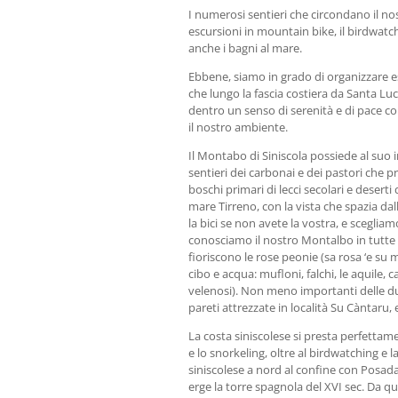
I numerosi sentieri che circondano il no
escursioni in mountain bike, il birdwat
anche i bagni al mare.
Ebbene, siamo in grado di organizzare es
che lungo la fascia costiera da Santa L
dentro un senso di serenità e di pace c
il nostro ambiente.
Il Montabo di Siniscola possiede al suo i
sentieri dei carbonai e dei pastori che 
boschi primari di lecci secolari e deserti
mare Tirreno, con la vista che spazia dal
la bici se non avete la vostra, e scegliam
conosciamo il nostro Montalbo in tutte le
fioriscono le rose peonie (sa rosa ‘e su
cibo e acqua: mufloni, falchi, le aquile, 
velenosi). Non meno importanti delle due
pareti attrezzate in località Su Càntaru, 
La costa siniscolese si presta perfettam
e lo snorkeling, oltre al birdwatching e 
siniscolese a nord al confine con Posada,
erge la torre spagnola del XVI sec. Da q