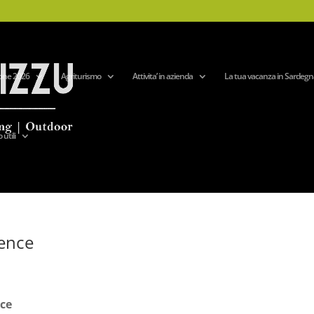
one 2026
Agriturismo
Attivita’ in azienda
La tua vacanza in Sardegn
 utili
ence
ce