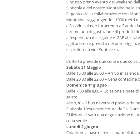
Il nostro primo evento dei weekend dell’
Siniscola e del nostro Montalbo nello sp
Organizzata in collaborazione con Monti
Montalbo, raggiungendo i 1000 metri di
a Sas Vinizolas, e torneremo a S’adde da
faremo una degustazione di prodotti del 
all’esperienza delle guide AIGAE abilitate
agriturismo è previsto nel pomeriggio, e
e i profumati vini Puntalizzu.
L’offerta prevede due cene e due colazio
Sabato 31 Maggio
Dalle 15,00 alle 20,00 – Arrivo in azien
Dalle 20,00 alle 22,00 – Cena contadina c
Domenica 1° giugno
Dalle 7,00 alle 8,00 – Colazione a base di
salato.
Alle 8,30 – il bus navetta ci preleva dall
Siniscola. L’escursione dura da 2 a 3 ore, 
S’Ulidone ci sarà una degustazione di pro
cena serale.
Lunedì 2 giugno
Colazione a base di miele, marmellata, pa