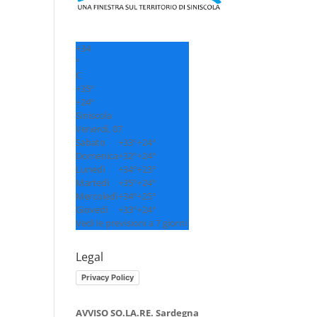
+
34
°
C
+
35°
+
24°
Siniscola
Venerdì, 07
Sabato
+
33°
+
24°
Domenica
+
32°
+
24°
Lunedì
+
34°
+
23°
Martedì
+
35°
+
24°
Mercoledì
+
34°
+
25°
Giovedì
+
33°
+
24°
Vedi le previsioni a 7 giorni
Legal
Privacy Policy
AVVISO SO.LA.RE. Sardegna